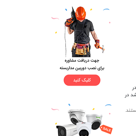
ر
د در
تند.