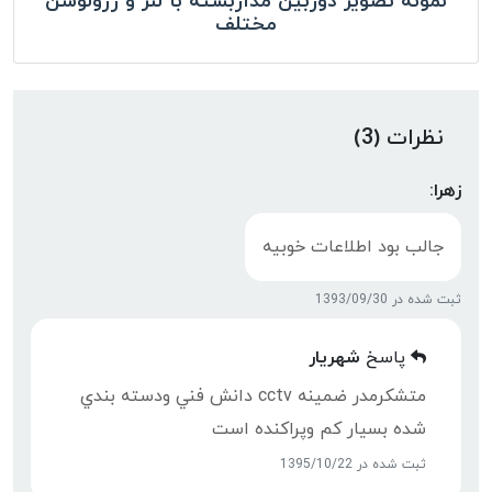
نمونه تصویر دوربین مداربسته با لنز و رزولوشن
مختلف
نظرات (3)
زهرا:
جالب بود اطلاعات خوبیه
ثبت شده در 1393/09/30
پاسخ
شهريار
متشكرمدر ضمينه cctv دانش فني ودسته بندي
شده بسيار كم وپراكنده است
ثبت شده در 1395/10/22