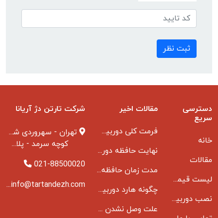
ثبت نظر
دسترسی
مقالات اخیر
شرکت تارتن دژ آریانا
سریع
فرمت کلی دوربین مدار بسته
تهران - سهروردی شمالی
خانه
کوچه سرمد - پلاک ۱ - طبقه ۳
نهایت حافظه دوربین مدار بسته
مقالات
021-88500020
مدت زمان حافظه دوربین مداربسته بانکها
لیست قیمت دوربین مداربسته
info@tartandezh.com
چگونه هارد دوربین مداربسته می سوزد
نصب دوربین مداربسته
علت وصل نشدن دی وی ار به مانیتور و راه حل مشکل