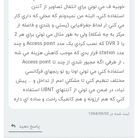
خوبيه ف مي توني براي انتقال تصاوير از آنتن
استفاده کني، البته من نميدونم که محلي که داري کار
مي کني ار لحاظ جغرافيايي (پستي و بلندي و فاصله از
مرکز به چه شکله) ولي به طور مثال مي توني براي هر 2
يا 3 DVR که نصب کردي يک عدد Access point و چند
عدد station قرار بدي که موجب کاهش هزينه مي شه
، از طرفي اگه مجبور شدي از چند تا Access point
استفاده کني مي توني اونا رو تو رنجهاي فرکانسي
مختلف تنظيم کني تا مشکلي اعم از تداخل و .... پيش
نياد، در ضمن مي توني از آنتنهاي UBNT استفاده
کني که هم ارزونه و هم کانفيگ راحت و ساده اي داره
ثبت شده در 1394/09/03
پاسخ دهید