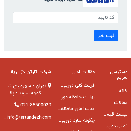
ثبت نظر
دسترسی
مقالات اخیر
شرکت تارتن دژ آریانا
سریع
فرمت کلی دوربین مدار بسته
تهران - سهروردی شمالی
خانه
کوچه سرمد - پلاک ۱ - طبقه ۳
نهایت حافظه دوربین مدار بسته
مقالات
021-88500020
مدت زمان حافظه دوربین مداربسته بانکها
لیست قیمت دوربین مداربسته
info@tartandezh.com
چگونه هارد دوربین مداربسته می سوزد
نصب دوربین مداربسته