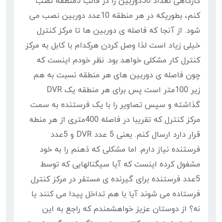
کارگاهی تعداد 50دوربین را در قالب 5منطقه نصب
کنم، بطوریکه در هر منطقه 10عدد دوربین نصب می
شود. از آنجا که فاصله ی دوربین ها تا مرکز کنترل
خیلی زیاد است لذا وصل کردن هرکدام با کابل به مرکز
کنترل کار مشکلی خواهد بود. نظر خودم اینست که
چون فاصله ی دوربین های هر منطقه نسبت به هم
زیر 100متر است پس برای هر منطقه یک DVR
گذاشته و سپس تصاویر را با یک فرستنده به سمت
مرکز کنترل که تقریبا در فاصله 400متری از هر منطه
قرار دارد ارسال کنم. یعنی 5 عدد DVR و 5عدد
فرستنده نیاز دارم. اما مشکلی که ذهنم را به خود
مشغول کرده اینست که آیا سیگنالهایی که توسط
5عدد فرستنده برای گیرنده ی مستقر در مرکز کنترل
فرستاده می شوند آیا با هم تداخل پیدا می کنند یا
نه؟ از دوستان عزیز خواهشمندم که راجع به این