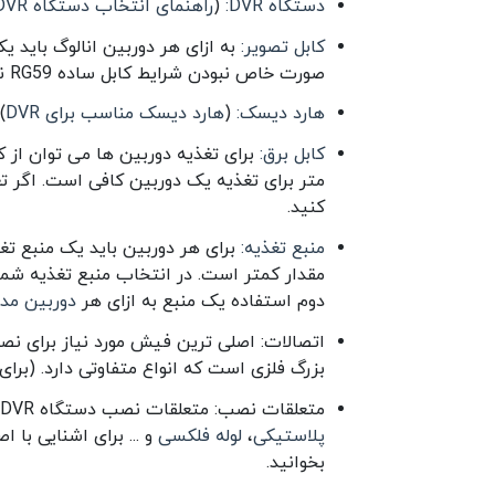
دستگاه DVR:
(
راهنمای انتخاب دستگاه DVR
کابل تصویر:
صورت خاص نبودن شرایط کابل ساده RG59 نیاز شما را برطرف خواهد کرد.
هارد دیسک:
(
هارد دیسک مناسب برای DVR
)
کابل برق:
متر برای تغذیه یک دوربین کافی است. اگر تع
کنید.
منبع تغذیه:
مقدار کمتر است. در انتخاب منبع تغذیه شما 
دوم استفاده یک منبع به ازای هر
دوربین مدا
بزرگ فلزی است که انواع متفاوتی دارد. (ب
متعلقات نصب: متعلقات نصب دستگاه DVR خیلی زیاد هستند. برخی از پرکاربردترین انها عبارتند از:
پلاستیکی
،
لوله فلکسی
و ... برای اشنایی با
بخوانید.