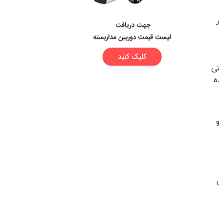
ر
ده کرد. کابلی با ضخامت 0.75 سانتی
ه