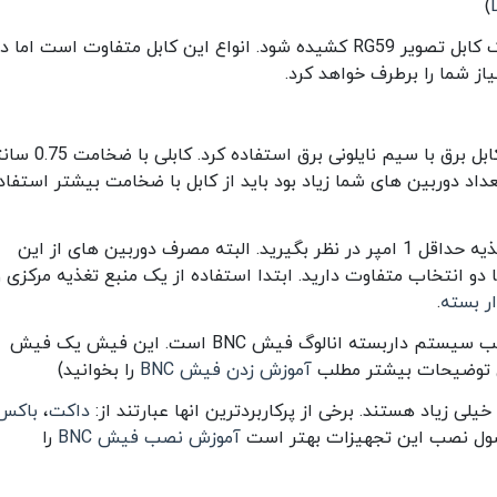
)
به ازای هر دوربین انالوگ باید یک کابل تصویر RG59 کشیده شود. انواع این کابل متفاوت است اما د
برای تغذیه دوربین ها می توان از کابل برق با سیم نایلونی برق استفا
داد دوربین های شما زیاد بود باید از کابل با ضخامت بیشتر استفاد
برای هر دوربین باید یک منبع تغذیه حداقل 1 امپر در نظر بگیرید. البته مصرف دوربین های از این
دو انتخاب متفاوت دارید. ابتدا استفاده از یک منبع تغذیه مرکزی و
ر بسته
.
اتصالات: اصلی ترین فیش مورد نیاز برای نصب سیستم داربسته انالوگ فیش BNC است. این فیش یک فیش
رای توضیحات بیشتر مطلب
آموزش زدن فیش BNC
را بخوانید)
داکت
،
باکس
 اصول نصب این تجهیزات بهتر است
آموزش نصب فیش BNC
را