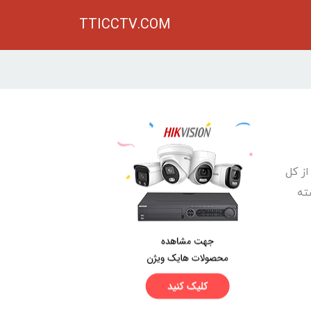
TTICCTV.COM
طحی وسیع صورت می گیرید. تقریبا 90 در صد از کل
ته