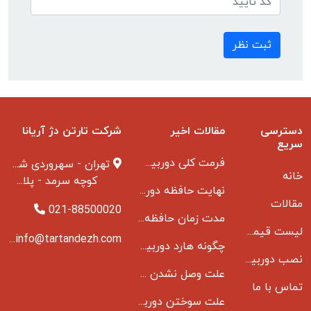
ثبت نظر
دسترسی
مقالات اخیر
شرکت تارتن دژ آریانا
سریع
فرمت کلی دوربین مدار بسته
تهران - سهروردی شمالی
خانه
کوچه سرمد - پلاک ۱ - طبقه ۳
نهایت حافظه دوربین مدار بسته
مقالات
021-88500020
مدت زمان حافظه دوربین مداربسته بانکها
لیست قیمت دوربین مداربسته
info@tartandezh.com
چگونه هارد دوربین مداربسته می سوزد
نصب دوربین مداربسته
علت وصل نشدن دی وی ار به مانیتور و راه حل مشکل
تماس با ما
علت سوختن دوربین مدار بسته