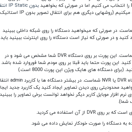
بدون IP Static
داشته باشیم گزینه DDNS را انتخاب میکنیم (روشهایی دیگری هم برای انتقال تصویر بدون IP استاتیک
ط به آدرس IP دستگاه شماست. در صورتی که میخواهید دستگاه را روی شبکه داخلی ببینید
 کنید و در صورتی که نیاز است دستگاه را روی اینترنت ببینید باید
قسمت پورت مربوط به پورت Server پورت شماست. این پورت بر روی دستگاه DVR شما مشخص می شود و در
ید. این پورت حتما باید قبلا بر روی مودم شما فوروارد شده باشد. 
برای دستگاه های هایک ویژن این پورت 8000 است.)
قسمت بعدی user name یا نام کاربری دستگاه DVR یا NVR شماست. در بیشتر دستگاه ها
هید محدودیتی روی دیدن تصاویر ایجاد کنید یک کاربرد جدید ایجا
نرم افزار موبایل کاربر دیگر نخواهد توانست برخی تصاویر را ببینید 
 شما).
 به دستگاه را صورت خودکار نمایش داده می شود.