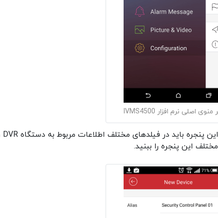
نوی اصلی نرم افزار IVMS4500
پنجره Device قسمت اصلی کار شماست. در این پن
تلف این پنجره را ببنید.