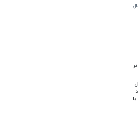
 انتقال
در
 با کاربرد admin انتقال
د
یا