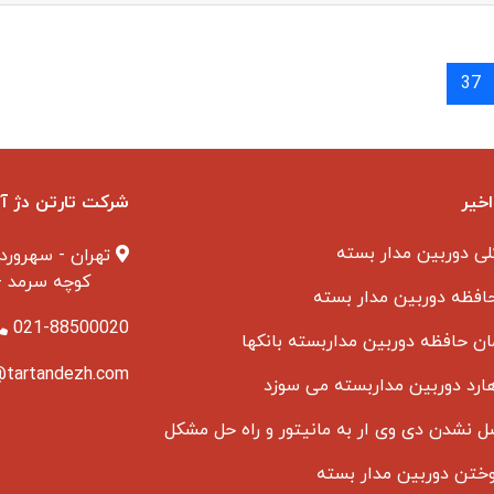
37
اخیر
شرکت تارتن دژ آری
ی دوربین مدار بسته
تهران - سهرورد
کوچه سرمد - پلاک ۱ -
افظه دوربین مدار بسته
021-88500020
ن حافظه دوربین مداربسته بانکها
@tartandezh.com
ارد دوربین مداربسته می سوزد
 نشدن دی وی ار به مانیتور و راه حل مشکل
تن دوربین مدار بسته