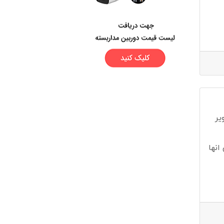
یر
انها