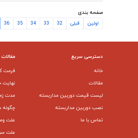
صفحه بندی
اولین
قبلی
32
33
34
35
36
دسترسی سریع
مقالات 
خانه
فرمت کل
مقالات
نهایت ح
لیست قیمت دوربین مداربسته
مدت زما
نصب دوربین مداربسته
چگونه ه
تماس با ما
علت وصل
علت سوخ