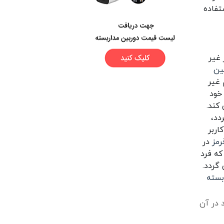
تفاده
 غیر
ین
غیر
خود
کند.
دد،
کاربر
رمز
در
که فرد
گردد.
بسته
 در آن