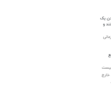
ند و
مانی
ع
نیست
 خارج