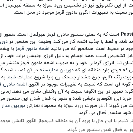
 از این تکنولوژی نیز در تشخیص ورود سوژه به منطقه غیرمجاز اس
ر نسبت به تغییرات الگوی مادون قرمز موجود در محل است.
Passi
است که به معنی سنسور مادون قرمز غیرفعال است. منظور از
داشته و فقط با جذب اشعه کار می کند. وظیفه این سنسور در
دورب
وجود در محیط است. همانطور که می دانید
اشعه مادون قرمز
با چشم 
 قابل تشخیص است.
همه اجسام به دلیل انرژی جنبشی ذرات خود، از 
سان نیز انرژی گرمایی خود را به صورت اشعه مادون قرمز منتشر می 
دوربین مداربسته
در آن نصب شده گر
 صورت زنگ آلارم، چرغ هشدار چشمک زن و یا شروع عملیات
ضبط
به 
ه گونه ای است که نسبت به تغییرات موجود در الگوی
اشعه مادون ق
نه تغییر در این الگوها نسبت به آن واکنش نشان می دهد. زمانی 
 خورد این الگوهای تابشی شده و منجر به فعال شدن این سنسور می 
رت می گیرد:
1. در صورت ورود سوژه به محدوده نظارتی
دوربین مدار 
ی شود سنسور فعال می گردد.
 کنیم با این حال با ورود آن به منطقه غیرمجاز الگوی تابشی موجود
جر به فعال شدن سنسور می گردد.