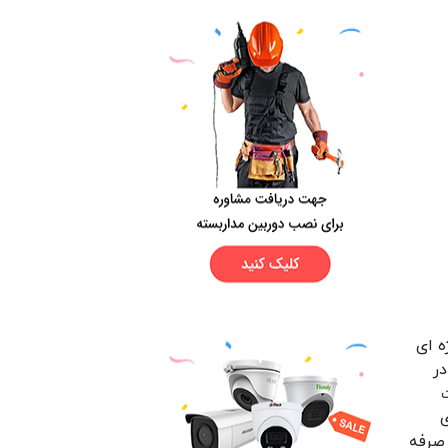
ه ای
در
ی
 صرفه