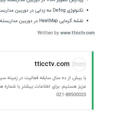
پردازش تصویر VCA در دوربین مداربسته چیست؟
تکنولوژی Defog مه زدایی در دوربین مداربسته چیست؟
نقشه گرمایی HeatMap در دوربین مداربسته چیست؟
Written by
www.tticctv.com
tticctv.com
با بیش از ده سال سابقه فعالیت در زمینه سی
عزیز هستیم. برای اطلاعات بیشتر با شماره ها
021-88500020