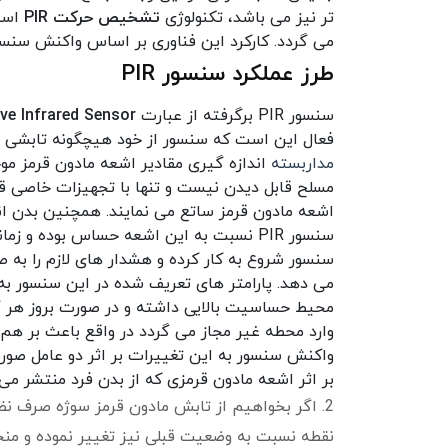
تر نیز می باشد، تکنولوژی
تشخیص حرکت PIR
است.
می گردد. کارکرد این فناوری بر اساس واکنش سنسو
طرز عملکرد سنسور PIR
سنسور PIR برگرفته از عبارت
ve Infrared Sensor
فعال این است که سنسور از خود هیچگونه تابشی ن
مداربسته
اندازه گیری مقادیر اشعه مادون قرمز م
مسلح قابل دیدن نیست و تنها با تجهیزات خاصی
اشعه مادون قرمز ساتع می نمایند. همچنین بدن ان
سنسور PIR نسبت به این اشعه حساس بوده و زمانی که فردی وارد منطقه ای که
سنسور شروع به کار کرده و هشدار های لازم را به
می دهد.
پارامتر های تعریف شده در این سنسور ب
محیط حساسیت بالایی داشته و در صورت بروز هر گو
وارد محطه غیر مجاز می گردد در واقع باعث بر هم
واکنش سنسور به این تغییرات بر اثر دو عامل صو
بر اثر اشعه مادون قرمزی که از بدن فرد منتشر م
2. اگر بخواهیم از تابش مادون قرمز سوژه صرف نظر
نقطه نسبت به وضعیت قبلی نیز تغییر نموده و من