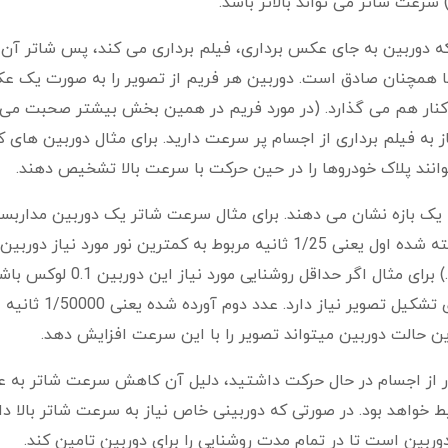
رعت شاتر می تواند بالاتر باشد.
که دوربین به جای عکس برداری، فیلم برداری می کند، پس شاتر آن
ها همچنان صادق است. دوربین هر فریم از تصویر را به صورت یک 
 کنار هم می گذارد. (در مورد فریم در همین بخش بیشتر صحبت می 
به فیلم برداری از اجسام پر سرعت دارید. برای مثال دوربین های ک
توانند پلاک خودروها را در حین حرکت با سرعت بالا تشخیص دهند.
 یک بازه نشان می دهند. برای مثال سرعت شاتر یک دوربین مداربست
قبول بین 1/25 تا 1/50000 ثانیه است. سرعت گفته شده اول یعنی 1/25 ثانیه مربوط به کمترین نور مورد نیا
(که در قسمت حساسیت به نور به آن اشاره کردیم.) برای مثال اگر حداقل روشن
دوربین در روشنایی 0.1 لوکس 1/25 ثانیه زمان برای تشکیل تصویر نیاز دارد. عدد دوم آورده شده یعنی 1/50000 ثانیه
 حالت دوربین میتواند تصویر را با این سرعت افزایش دهد.
 از اجسام در حال حرکت داشتید، دلیل آن کاهش سرعت شاتر به ع
خواهد بود. در صورتی که دوربینی خاص نیاز به سرعت شاتر بالا دا
وربین است تا در تمام مدت روشنایی را برای دوربین تامین کند.