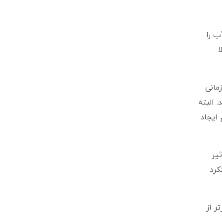
ب را
ا
مانی
 البته
 ایجاد
یر
کرد
ر از