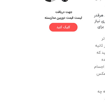
 هرقدر
ی نیاز
برای
تر
برای مثال اگر بخواهید از ماشینی که با سرعت 10 متر بر ثانیه
د که
یپ تابیده
ر اجسام
 عکس
ه چه