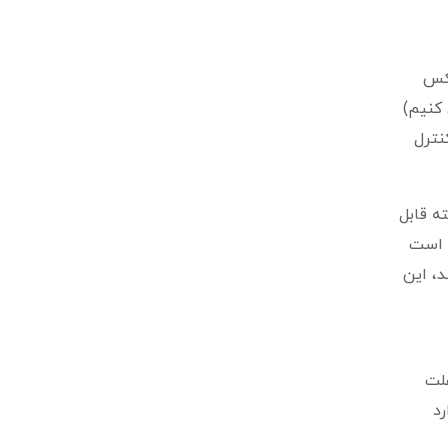
عکس
کنیم)
نترل
ه قابل
ز دوربین است
ایی مورد نیاز این دوربین 0.1 لوکس باشد، این
لت
رد