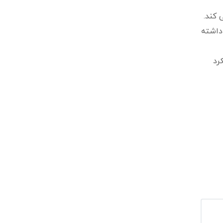
امل را فراهم می کند.
ا داشته
رد