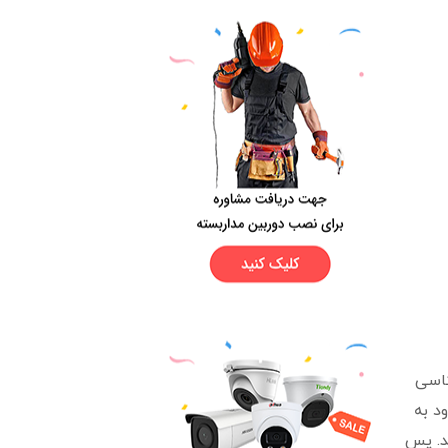
کاسی
د به
د. پس