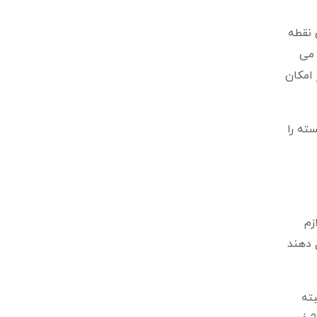
 نقطه
 می
 امکان
داربسته را
زم
 دهند
ته