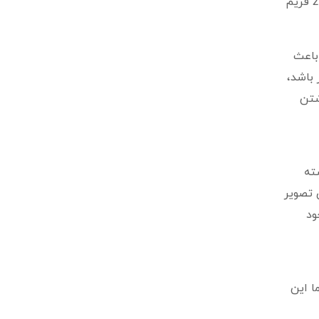
مغر انسان قدرت تشخیص فیلم هایی بالاتر از 25-30 فریم در ثانیه ندارد پس در صورتی که فیلم شما در هر ثانیه از 25 فریم
باعث
باشد،
شتن
ته
 تصویر
ود
 برای شما این