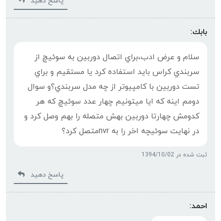
پاسخ دهید
بابك:
سلام و عرض ادب،براي اتصال دوربين به سوئيچ از
سربندي كراس بايد استفاده كرد يا مستقيم و براي
تست دوربين با كامپيوتر از چه مدل سربندي؟و سوال
دومم اينه كه ايا ميتونيم چهار عدد سوئيچ كه هر
كدومش چهارتا دوربين بهش متصله را بهم وصل كرد و
در نهايت سوئيچه اخر را به nvrمتصل كرد؟
ثبت شده در 1394/10/02
پاسخ دهید
احمد: