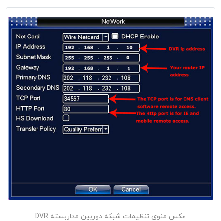
عکس منوی تنظیمات شبکه دوربین مداربسته DVR