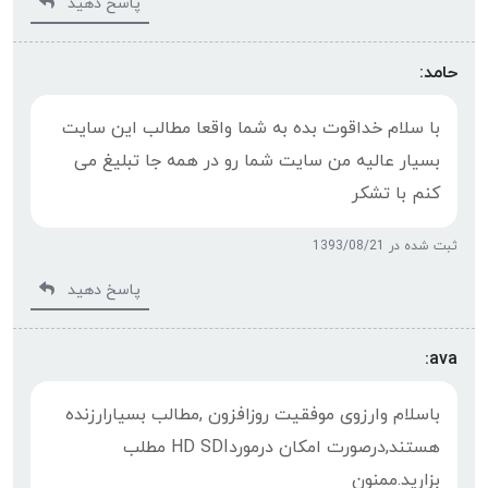
پاسخ دهید
حامد:
با سلام خداقوت بده به شما واقعا مطالب این سایت
بسیار عالیه من سایت شما رو در همه جا تبلیغ می
کنم با تشکر
ثبت شده در 1393/08/21
پاسخ دهید
ava:
باسلام وارزوى موفقيت روزافزون ,مطالب بسيارارزنده
هستند,درصورت امکان درموردHD SDI مطلب
بزاريد.ممنون