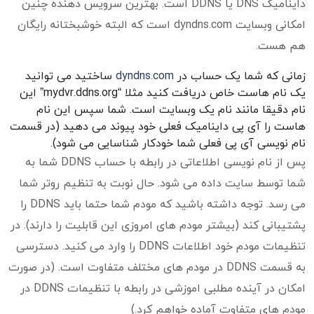
داینامیک DNS یا DDNS است. بهترین سرویس دهنده چنین
امکانی وبسایت dyndns.com است که البته خوشبختانه رایگان
هم هست.
زمانی که شما یک حساب در
dyndns.com
ساختید می توانید
یک نام هاست خاص دریافت کنید مثلا “mydvr.ddns.org” این
نام دقیقا مانند نام یک وبسایت است. شما سپس این نام
هاست را آی پی داینامیک فعلی خود پیوند می دهید (در قسمت
نام نویسی آی پی فعلی شما خودکار شناسایی می شود).
پس از نام نویسی اطلاعاتی در رابطه با حساب DDNS شما به
شما توسط سایت داده می شود. حال نوبت به تنظیم روتر شما
می رسد. توجه داشته باشید که مودم شما حتما باید DDNS را
پشتیبانی کند (بیشتر مودم های امروزی این قابلیت را دارند). در
تنظیمات مودم خود اطلاعات DDNS را وارد می کنید. دسترسی
به قسمت DDNS در مودم های مختلف متفاوت است. (در صورت
امکان در آینده مطلبی اموزشی در رابطه با تنظیمات DDNS در
مودم های متفاوت آماده خواهم کرد.)