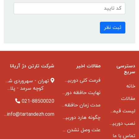
ثبت نظر
دسترسی
مقالات اخیر
شرکت تارتن دژ آریانا
سریع
فرمت کلی دوربین مدار بسته
تهران - سهروردی شمالی
خانه
کوچه سرمد - پلاک ۱ - طبقه ۳
نهایت حافظه دوربین مدار بسته
مقالات
021-88500020
مدت زمان حافظه دوربین مداربسته بانکها
لیست قیمت دوربین مداربسته
info@tartandezh.com
چگونه هارد دوربین مداربسته می سوزد
نصب دوربین مداربسته
علت وصل نشدن دی وی ار به مانیتور و راه حل مشکل
تماس با ما