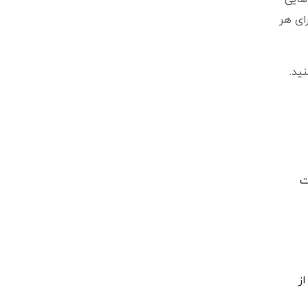
ای هر
ید.
 صورت
د از