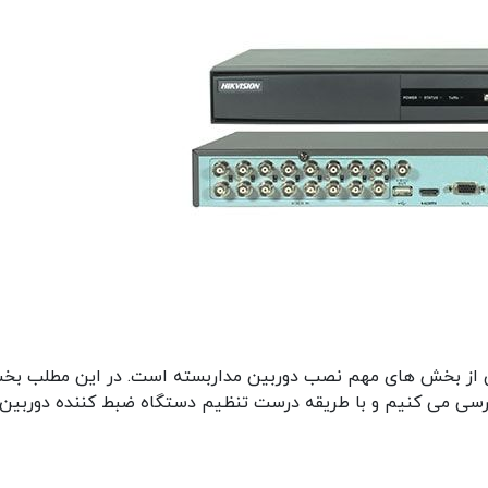
DVR یا NVR برای ضبط، یکی از بخش های مهم نصب دوربین مداربسته است. در این مطلب ب
رسی می کنیم و با طریقه درست تنظیم دستگاه ضبط کننده دوربین